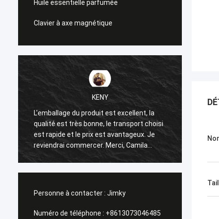
Huile essentielle parfumée
Clavier à axe magnétique
KENY
DÉ
L'emballage du produit est excellent, la
qualité est très bonne, le transport choisi
très b
est rapide et le prix est avantageux. Je
Nom
reviendrai commercer. Merci, Camila
Cabello, pour tout ce que vous avez fait.
Tail
Personne à contacter :
Jimky
Numéro de téléphone :
+8613073046485