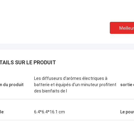
Meilleur
KENY
TAILS SUR LE PRODUIT
L'emballage du produit es
Je vous en prie.
qualité est très bonne, l
Les diffuseurs d'arômes électriques à
on
est rapide et le prix est
 du produit
batterie et équipés d'un minuteur profitent
sortie
reviendrai commercer. M
des bienfaits de l
Cabello, pour tout ce que
le
6.4*6.4*16.1 cm
Le pou