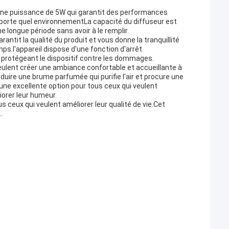
d'une puissance de 5W qui garantit des performances
'importe quel environnementLa capacité du diffuseur est
e longue période sans avoir à le remplir.
antit la qualité du produit et vous donne la tranquillité
s.l'appareil dispose d'une fonction d'arrêt
 protégeant le dispositif contre les dommages.
veulent créer une ambiance confortable et accueillante à
roduire une brume parfumée qui purifie l'air et procure une
ne excellente option pour tous ceux qui veulent
iorer leur humeur.
 ceux qui veulent améliorer leur qualité de vie.Cet
..