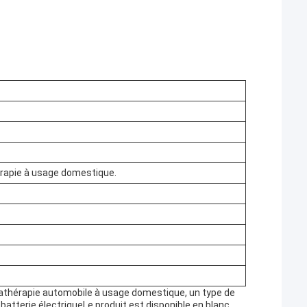
rapie à usage domestique.
athérapie automobile à usage domestique, un type de
batterie électriqueLe produit est disponible en blanc