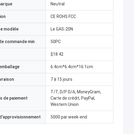
marque
Neutral
ion
CE ROHS FCC
e modèle
Le GAS-20N
 de commande min
50PC
$18.42
'emballage
6.4cm*6.4cm*16.1cm
ivraison
7 à 15 jours
T/T, D/P D/A, MoneyGram,
s de paiement
Carte de crédit, PayPal,
Western Union
 d'approvisionnement
5000 par week-end