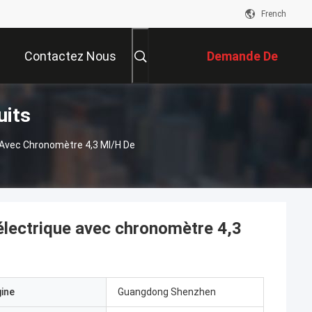
French
Contactez Nous
Demande De
uits
Soumission
 Avec Chronomètre 4,3 Ml/h De
électrique avec chronomètre 4,3
gine
Guangdong Shenzhen