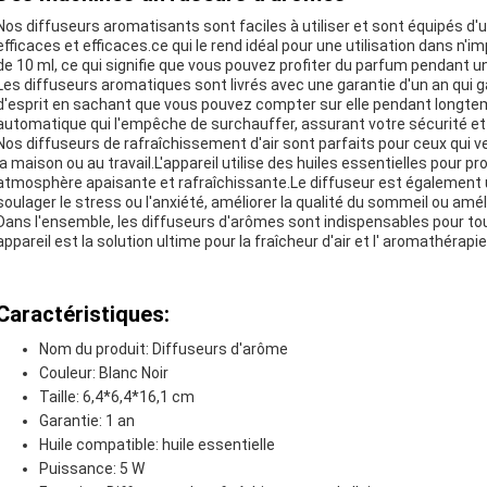
Nos diffuseurs aromatisants sont faciles à utiliser et sont équipés 
efficaces et efficaces.ce qui le rend idéal pour une utilisation dans n
de 10 ml, ce qui signifie que vous pouvez profiter du parfum pendant un
Les diffuseurs aromatiques sont livrés avec une garantie d'un an qui gar
d'esprit en sachant que vous pouvez compter sur elle pendant longtemp
automatique qui l'empêche de surchauffer, assurant votre sécurité et
Nos diffuseurs de rafraîchissement d'air sont parfaits pour ceux qui 
la maison ou au travail.L'appareil utilise des huiles essentielles pour p
atmosphère apaisante et rafraîchissante.Le diffuseur est également u
soulager le stress ou l'anxiété, améliorer la qualité du sommeil ou amél
Dans l'ensemble, les diffuseurs d'arômes sont indispensables pour tous
appareil est la solution ultime pour la fraîcheur d'air et l' aromathérapie
Caractéristiques:
Nom du produit: Diffuseurs d'arôme
Couleur: Blanc Noir
Taille: 6,4*6,4*16,1 cm
Garantie: 1 an
Huile compatible: huile essentielle
Puissance: 5 W