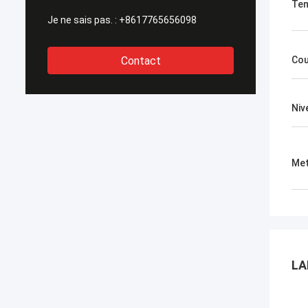
Tem
Je ne sais pas. :
+8617765656098
Contact
Cou
Niv
Met
LA