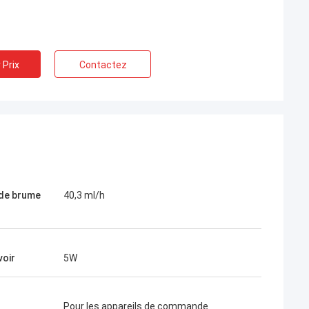
 Prix
Contactez
t excellent, la
e transport choisi
 avantageux. Je
 de brume
40,3 ml/h
erci, Camila
 vous avez fait.
voir
5W
Pour les appareils de commande