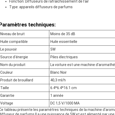
Fonction: Diffuseurs de rafraîchissement de l'air
Type: appareils diffuseurs de parfums
Paramètres techniques:
Niveau de bruit
Moins de 35 dB
Huile compatible
Huile essentielle
Le pouvoir
5W
Source d'énergie
Piles électriques
Nom du produit
La voiture est une machine d'aromathé
Couleur
Blanc Noir
Produit de brouillard
40,3 ml/h
Taille
6.4*6.4*16.1 cm
Garantie
1 année
Voltage
DC 1,5 V/1000 MA
Ce tableau présente les paramètres techniques de la machine d'arom
diffuseur de parfums.Il a une puissance de 5W et est alimenté par une 