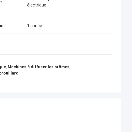
e
électrique
ie
1 année
que
,
Machines à diffuser les arômes
,
brouillard