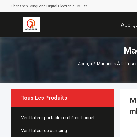
Shenzhen KongLong Digital Electronic Co., Ltd.
Aperç
Mac
Aperçu
/
Machines À Diffuse
Tous Les Produits
Ma
ml
Ventilateur portable multifonctionnel
Ventilateur de camping