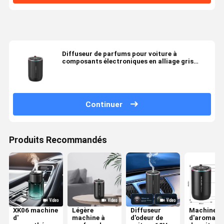
Diffuseur de parfums pour voiture à
composants électroniques en alliage gris
foncé ABS pour rafraîchir l'air
Continuer
Produits Recommandés
XK06 machine
Légère
Diffuseur
Machine
d'
machine à
d'odeur de
d'aromath