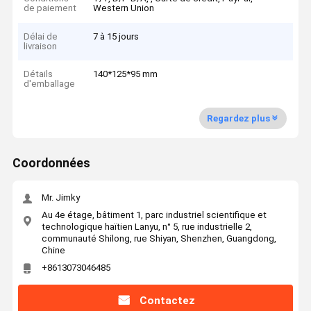
de paiement
Western Union
Délai de
7 à 15 jours
livraison
Détails
140*125*95 mm
d'emballage
Regardez plus
Coordonnées
Mr. Jimky
Au 4e étage, bâtiment 1, parc industriel scientifique et
technologique haïtien Lanyu, n° 5, rue industrielle 2,
communauté Shilong, rue Shiyan, Shenzhen, Guangdong,
Chine
+8613073046485
Contactez