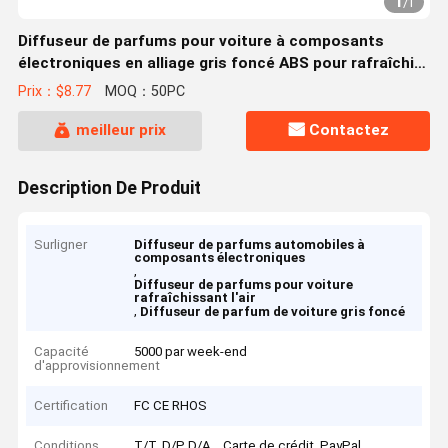
1
/
1
Diffuseur de parfums pour voiture à composants
électroniques en alliage gris foncé ABS pour rafraîchir
l'air
Prix：$8.77
MOQ：50PC
meilleur prix
Contactez
Description De Produit
Surligner
Diffuseur de parfums automobiles à
composants électroniques
,
Diffuseur de parfums pour voiture
rafraîchissant l'air
,
Diffuseur de parfum de voiture gris foncé
Capacité
5000 par week-end
d'approvisionnement
Certification
FC CE RHOS
Conditions
T/T, D/P D/A, , Carte de crédit, PayPal,