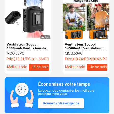
Ventilateur Socool
Ventilateur Socool
4000mAh Ventilateur de
14500mAh Ventilateur de
taille en clip Orange Noir
taille avec batterie
MOQ:
50PC
MOQ:
50PC
Ventilateur mobile
rechargeable
Prix:
$10.31/PC-$11.66/PC
Prix:
$18.24/PC-$20.62/PC
réglable ABS Corps
multifonctionnel
Ventilateur en silicone
Ventilateur portable avec
Meilleur prix
- Je ne sais
Meilleur prix
- Je ne sais
Veste et crochet en acier
source d'alimentation de
manganèse pour
type C Ventilateur turbo
pas.
pas.
refroidissement portable
extérieur orange noir
Ventilateur turbo
extérieur
Économisez votre temps
Laissez-nous contacter les meilleurs
produits avec vous.
Donnez votre exigence