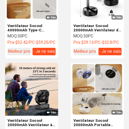
Ventilateur Socool
Ventilateur Socool
40000mAh Type-C
20000mAh Ventilateur de
Source d'alimentation
camping intérieur et
MOQ:
50PC
MOQ:
50PC
Ventilateur personnel 9
extérieur Ventilateur de
Prix:
$52.42/PC-$59.25/PC
Prix:
$29.13/PC-$32.8/PC
niveaux de vitesse
table pliable réglable
Ventilateur de camping
Meilleur prix
- Je ne sais
Meilleur prix
- Je ne sais
extérieur
pas.
pas.
À La Maison
Produits
À Propos De
Visite De
Nous
L'usine
Ventilateur Socool
Ventilateur Socool
20000mAh Ventilateur à
20000mAh Portable