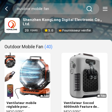
Shenzhen KongLong Digital Electronic Co.,
Ltd.
20
5.0
Fournisseur vérifié
YEARS
Outdoor Mobile Fan
(40)
Ventilateur mobile
Ventilateur Socool
réglable pour
6000mAh Feature de
refroidissement
lumière LED Ventilateur
MOQ:
50PC
MOQ:
50PC