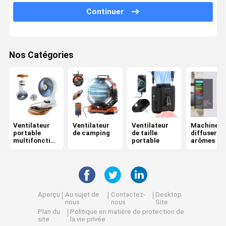
Continuer
Humidificateur de flamme
Pistolet de désinfection à nano-pulvérisation
Nos Catégories
Distributeur automatique de savon
Purificateurs d'air ménagers
Épurateur d'air de voiture
Ventilateur
Ventilateur
Ventilateur
Machines 
Casse de désinfection de brosse à dents intelligente
portable
de camping
de taille
diffuser le
multifonction
portable
arômes
Huile essentielle parfumée
nel
Clavier à axe magnétique
Aperçu
Au sujet de
Contactez-
Desktop
nous
nous
Site
Plan du
Politique en matière de protection de
site
la vie privée