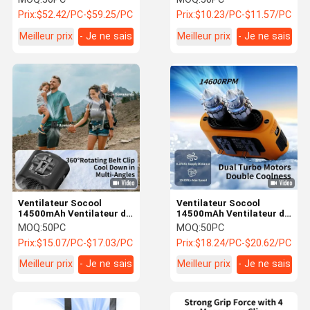
intérieur/extérieur en
mobile réglable
Prix:
$52.42/PC-$59.25/PC
Prix:
$10.23/PC-$11.57/PC
déplacement
Ventilateur
multifonctionnel de taille
Meilleur prix
- Je ne sais
Meilleur prix
- Je ne sais
avec un niveau de bruit
inférieur à 50 dB
pas.
pas.
Ventilateur Socool
Ventilateur Socool
14500mAh Ventilateur de
14500mAh Ventilateur de
taille Restez au frais en
taille en clip Orange Noir
MOQ:
50PC
MOQ:
50PC
déplacement Avec notre
Ventilateur mobile
Prix:
$15.07/PC-$17.03/PC
Prix:
$18.24/PC-$20.62/PC
ventilateur mobile
réglable Type-C Source
réglable de type C et une
d'alimentation pour une
Meilleur prix
- Je ne sais
Meilleur prix
- Je ne sais
batterie rechargeable
solution de
Ventilateur extérieur
refroidissement portable
pas.
pas.
turbo
Ventilateur de trépied
extérieur